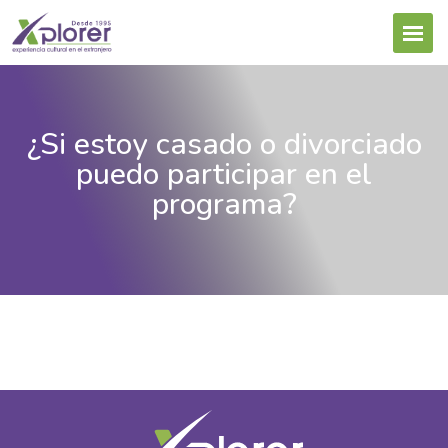
¿Si estoy casado o divorciado
puedo participar en el
programa?