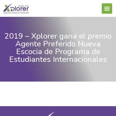
2019 – Xplorer gana el premio
Agente Preferido Nueva
Escocia de Programa de
Estudiantes Internacionales