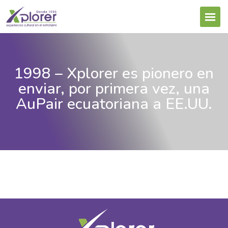
1998 – Xplorer es pionero en
enviar, por primera vez, una
AuPair ecuatoriana a EE.UU.